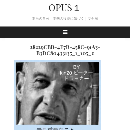
Skip
OPUS１
to
content
本当の自分、本来の役割に気づく｜マヤ暦
28229CBB-4E7B-458C-91A3-
B3DC80433135_1_105_c