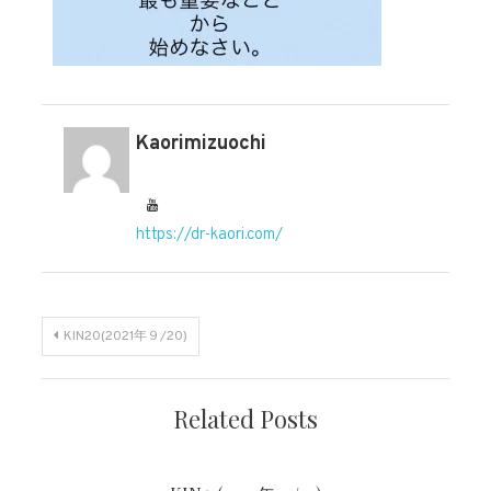
Kaorimizuochi
https://dr-kaori.com/
投
KIN20(2021年９/20)
稿
Related Posts
ナ
ビ