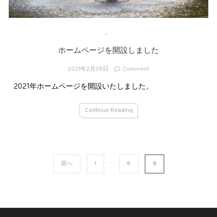
-
ホームページを開設しました
on
2021年2月28日
Comment
ホ
2021年ホームページを開設いたしました。
ー
ム
ペ
Continue Reading
ー
ジ
を
開
設
投
…
前へ
1
8
9
し
ま
稿
し
た
ナ