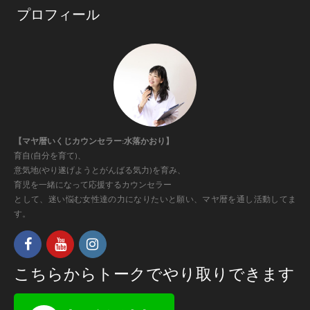
プロフィール
ビ
ゲ
ー
シ
ョ
【マヤ暦いくじカウンセラー:水落かおり】
育自(自分を育て)、
ン
意気地(やり遂げようとがんばる気力)を育み、
育児を一緒になって応援するカウンセラー
として、迷い悩む女性達の力になりたいと願い、マヤ暦を通し活動してま
す。
こちらからトークでやり取りできます