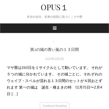
Skip
OPUS１
to
content
本当の自分、本来の役割に気づく｜マヤ暦
blog
-
第2の城の青い嵐の１３日間
2021年3月4日
マヤ暦は260日を１サイクルとして動いています。 それが
５つの城に分かれています。 その城ごとに、それぞれの
ウェイブ・スペルが流れる１３日間のセットが４回おとず
れます 第一の城は 誕生・種まきの時 12月15日〜2月4
日 […]
Continue Reading