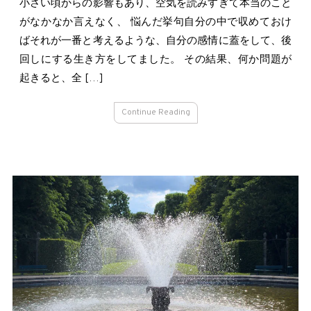
小さい頃からの影響もあり、空気を読みすぎて本当のこと
じ
め
がなかなか言えなく、 悩んだ挙句自分の中で収めておけ
ま
ばそれが一番と考えるような、自分の感情に蓋をして、後
し
回しにする生き方をしてました。 その結果、何か問題が
て
起きると、全 […]
Continue Reading