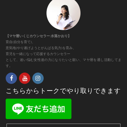
【マヤ暦いくじカウンセラー:水落かおり】
育自(自分を育て)、
意気地(やり遂げようとがんばる気力)を育み、
育児を一緒になって応援するカウンセラー
として、迷い悩む女性達の力になりたいと願い、マヤ暦を通し活動してま
す。
こちらからトークでやり取りできます