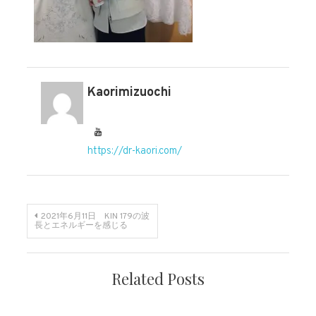
Kaorimizuochi
https://dr-kaori.com/
投
2021年6月11日 KIN 179の波
長とエネルギーを感じる
稿
ナ
Related Posts
ビ