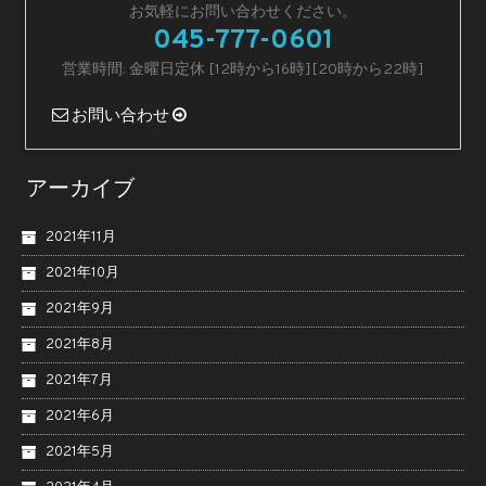
お気軽にお問い合わせください。
045-777-0601
営業時間: 金曜日定休 [12時から16時][20時から22時]
お問い合わせ
アーカイブ
2021年11月
2021年10月
2021年9月
2021年8月
2021年7月
2021年6月
2021年5月