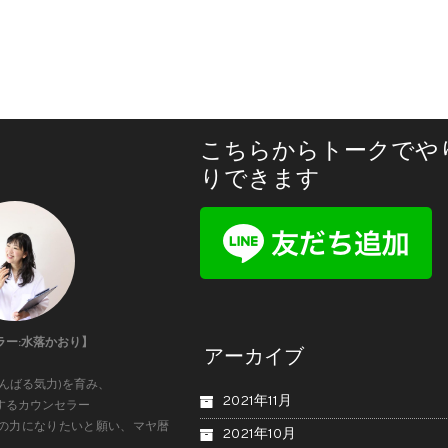
こちらからトークでや
りできます
ラー:水落かおり】
アーカイブ
んばる気力)を育み、
2021年11月
するカウンセラー
の力になりたいと願い、マヤ暦
2021年10月