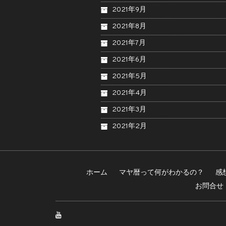
2021年9月
2021年8月
2021年7月
2021年6月
2021年5月
2021年4月
2021年3月
2021年2月
ホーム
マヤ暦って何がわかるの？
感
お問合せ［L