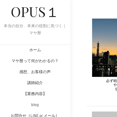
Skip
OPUS１
to
content
本当の自分、本来の役割に気づく｜
マヤ暦
ホーム
マヤ暦って何がわかるの？
感想、お客様の声
講師紹介
【業務内容】
blog
お問合せ［LINE or メール］