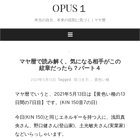
Skip
OPUS１
to
content
本当の自分、本来の役割に気づく｜マヤ暦
-
マヤ暦で読み解く、気になる相手がこの
紋章だったら？パート４
2021年5月13日
Tagged
気づき力
,
黄色い種
マヤ暦でいうと、2021年5月13日は【黄色い種の13
日間の7日目】です。(KIN 150音7の日)
今日(KIN 150)と同じエネルギーを持つ人に、浅田真
央さん、野口健さん(登山家)、土光敏夫さん(実業家)
などいらっしゃいます。