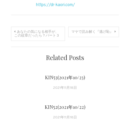
https://dr-kaori.com/
投
あなたの気になる相手が、
マヤで読み解く『逃げ恥』
この紋章だったら？パート３
稿
ナ
Related Posts
ビ
KIN53(2021年10/23)
ゲ
2021年11月18日
ー
KIN52(2021年10/22)
シ
2021年11月18日
ョ